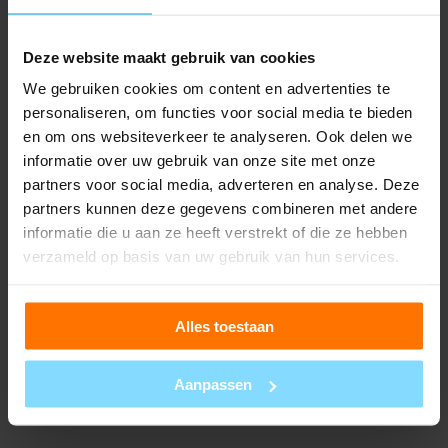
Deze website maakt gebruik van cookies
SME VOUCHER
We gebruiken cookies om content en advertenties te
personaliseren, om functies voor social media te bieden
en om ons websiteverkeer te analyseren. Ook delen we
Bespaar op merkregistratie
informatie over uw gebruik van onze site met onze
partners voor social media, adverteren en analyse. Deze
met EU-subsidie voor
partners kunnen deze gegevens combineren met andere
ondernemers
informatie die u aan ze heeft verstrekt of die ze hebben
verzameld op basis van uw gebruik van hun services.
Wil je als ondernemer je merknaam laten
registreren, maar twijfel je vanwege de kosten?
Alles toestaan
Goed nieuws: er is een Europese subsidie
beschikbaar waarmee je een groot deel van de
Aanpassen
registratiekosten kunt terugkrijgen. Deze regeling –
bekend als het SME Fund – is speciaal bedoeld voor