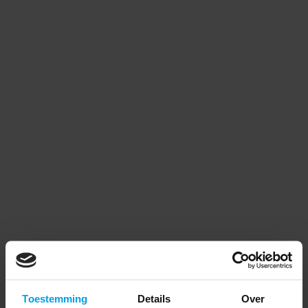
zorgt ervoor dat je snel en voordelig je
merkregistratie kunt regelen. Om ervoor te
zorgen dat je met zekerheid kunt registreren,
hebben wij de nodige garanties:
niet goed, geld terug
fixed fee
gratis
merkonderzoek
voor elk land wereldwijd
volledige begeleiding
Toestemming
Details
Over